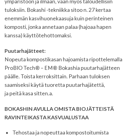
ympäristöön ja ilmaan, vaan myös taloudellisiin
tuloksiin. Bokashi -tekniikka sitoo n. 27 kertaa
enemmän kasvihuonekaasuja kuin perinteinen
komposti, jonka annetaan palaa (hajoaa hapen
kanssa) käyttötehottomaksi.
Puutarhajätteet:
Nopeuta kompostikasan hajoamista ripottelemalla
ProBIO Tech® – EM® Bokashia puutarhajätteen
päälle. Toista kerroksittain. Parhaan tuloksen
saamiseksi käytä tuoretta puutarhajätettä,
ja peitä kasa sitten.a.
BOKASHIN AVULLA OMISTA BIOJÄTTEISTÄ
RAVINTEIKASTA KASVUALUSTAA
Tehostaa ja nopeuttaa kompostoitumista