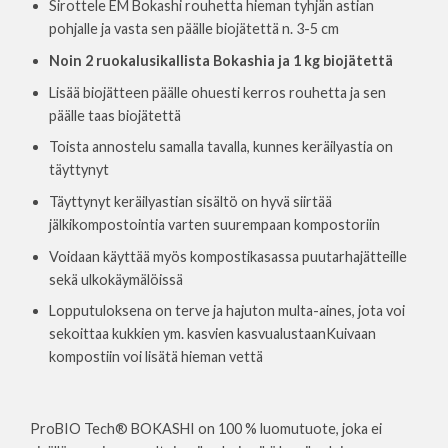
Sirottele EM Bokashi rouhetta hieman tyhjän astian
pohjalle ja vasta sen päälle biojätettä n. 3-5 cm
Noin 2 ruokalusikallista Bokashia ja 1 kg biojätettä
Lisää biojätteen päälle ohuesti kerros rouhetta ja sen
päälle taas biojätettä
Toista annostelu samalla tavalla, kunnes keräilyastia on
täyttynyt
Täyttynyt keräilyastian sisältö on hyvä siirtää
jälkikompostointia varten suurempaan kompostoriin
Voidaan käyttää myös kompostikasassa puutarhajätteille
sekä ulkokäymälöissä
Lopputuloksena on terve ja hajuton multa-aines, jota voi
sekoittaa kukkien ym. kasvien kasvualustaanKuivaan
kompostiin voi lisätä hieman vettä
ProBIO Tech® BOKASHI on 100 % luomutuote, joka ei