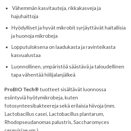
Vähemmän kasvitauteja, rikkakasveja ja
hajuhaittoja
Hyödylliset ja hyvät mikrobit syrjäyttävät haitallisia
ja huonoja mikrobeja
Lopputuloksena on laadukasta ja ravinteikasta
kasvualustaa
Luonnollinen, ympäristöä säästävä ja taloudellinen
tapa vähentää hiilijalanjälkeä
ProBIO Tech®
tuotteet sisältävät luonnossa
esiintyviä hyötymikrobeja, kuten
fotosynteesibakteereja sekä erilaisia hiivoja (mm.
Lactobacillus casei, Lactobacillus plantarum,
Rhodopseudanomas palustris, Saccharomyces
cerevisiae ym.).