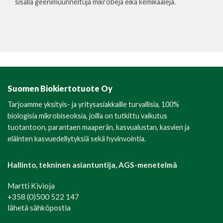
sisällä geenimuunneltuja mikrobeja eikä kemikaaleja.
Suomen Biokiertotuote Oy
Tarjoamme yksityis- ja yritysasiakkaille turvallisia, 100%
biologisia mikrobiseoksia, joilla on tutkittu vaikutus
tuotantoon, parantaen maaperän, kasvualustan, kasvien ja
eläinten kasvuedellytyksiä sekä hyvinvointia.
Hallinto, tekninen asiantuntija, AGS-menetelmä
Martti Kivioja
+358 (0)500 522 147
lähetä sähköpostia