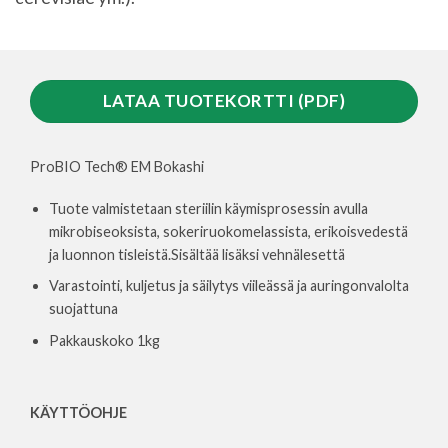
LATAA TUOTEKORTTI (PDF)
ProBIO Tech® EM Bokashi
Tuote valmistetaan steriilin käymisprosessin avulla
mikrobiseoksista, sokeriruokomelassista, erikoisvedestä
ja luonnon tisleistä.Sisältää lisäksi vehnälesettä
Varastointi, kuljetus ja säilytys viileässä ja auringonvalolta
suojattuna
Pakkauskoko 1kg
KÄYTTÖOHJE