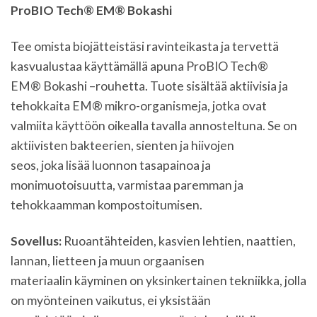
ProBIO Tech® EM® Bokashi
Tee omista biojätteistäsi ravinteikasta ja tervettä
kasvualustaa käyttämällä apuna ProBIO Tech®
EM® Bokashi –rouhetta. Tuote sisältää aktiivisia ja
tehokkaita EM® mikro-organismeja, jotka ovat
valmiita käyttöön oikealla tavalla annosteltuna. Se on
aktiivisten bakteerien, sienten ja hiivojen
seos, joka lisää luonnon tasapainoa ja
monimuotoisuutta, varmistaa paremman ja
tehokkaamman kompostoitumisen.
Sovellus:
Ruoantähteiden, kasvien lehtien, naattien,
lannan, lietteen ja muun orgaanisen
materiaalin käyminen on yksinkertainen tekniikka, jolla
on myönteinen vaikutus, ei yksistään