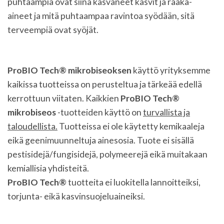
puhtaampia ovat siinä kasvaneet kasvit ja raaka-
aineet ja mitä puhtaampaa ravintoa syödään, sitä
terveempiä ovat syöjät.
ProBIO Tech® mikrobiseoksen
käyttö yrityksemme
kaikissa tuotteissa on perusteltua ja tärkeää edellä
kerrottuun viitaten. Kaikkien
ProBIO Tech®
mikrobiseos
-tuotteiden käyttö on
turvallista ja
taloudellista.
Tuotteissa ei ole käytetty kemikaaleja
eikä geenimuunneltuja ainesosia. Tuote ei sisällä
pestisidejä/fungisidejä, polymeerejä eikä muitakaan
kemiallisia yhdisteitä.
ProBIO Tech®
tuotteita ei luokitella lannoitteiksi,
torjunta- eikä kasvinsuojeluaineiksi.