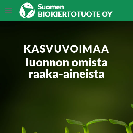
Skip
to
content
KASVUVOIMAA
luonnon omista
raaka-aineista