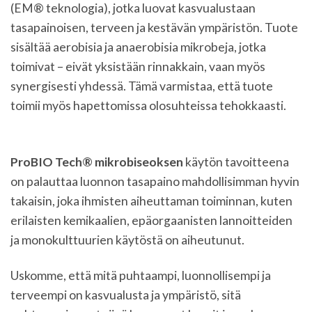
(EM® teknologia), jotka luovat kasvualustaan
tasapainoisen, terveen ja kestävän ympäristön. Tuote
sisältää aerobisia ja anaerobisia mikrobeja, jotka
toimivat – eivät yksistään rinnakkain, vaan myös
synergisesti yhdessä. Tämä varmistaa, että tuote
toimii myös hapettomissa olosuhteissa tehokkaasti.
ProBIO Tech® mikrobiseoksen
käytön tavoitteena
on palauttaa luonnon tasapaino mahdollisimman hyvin
takaisin, joka ihmisten aiheuttaman toiminnan, kuten
erilaisten kemikaalien, epäorgaanisten lannoitteiden
ja monokulttuurien käytöstä on aiheutunut.
Uskomme, että mitä puhtaampi, luonnollisempi ja
terveempi on kasvualusta ja ympäristö, sitä